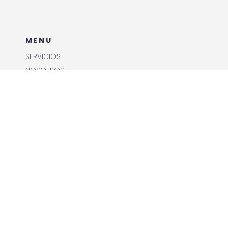
ENVIAR
MENU
SERVICIOS
NOSOTROS
BLOG
CONTACTO
RRSS
Facebook
Instagram
CONTACT
carolina@academe.mx