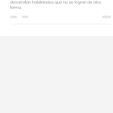
Carolina Cruz
May 18, 2022
4 min read
8 habilidades que desarrollan los
alumnos internacionales
Los niños y jóvenes que estudian en el extranjero
desarrollan habilidades que no se logran de otra
forma.